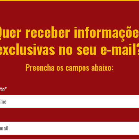
Quer receber informaçõe
exclusivas no seu e-mail
Preencha os campos abaixo:
to*